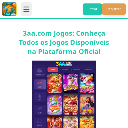
Entrar
Registrar
Abrir menu principal
3aa.com Jogos: Conheça
Todos os Jogos Disponíveis
na Plataforma Oficial