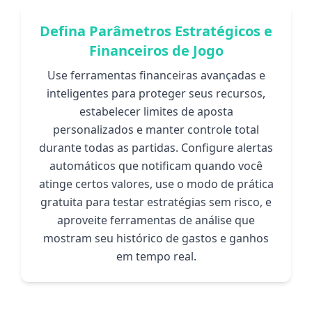
Defina Parâmetros Estratégicos e
Financeiros de Jogo
Use ferramentas financeiras avançadas e
inteligentes para proteger seus recursos,
estabelecer limites de aposta
personalizados e manter controle total
durante todas as partidas. Configure alertas
automáticos que notificam quando você
atinge certos valores, use o modo de prática
gratuita para testar estratégias sem risco, e
aproveite ferramentas de análise que
mostram seu histórico de gastos e ganhos
em tempo real.