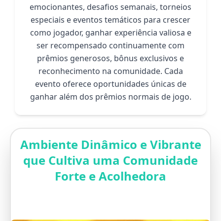
emocionantes, desafios semanais, torneios
especiais e eventos temáticos para crescer
como jogador, ganhar experiência valiosa e
ser recompensado continuamente com
prêmios generosos, bônus exclusivos e
reconhecimento na comunidade. Cada
evento oferece oportunidades únicas de
ganhar além dos prêmios normais de jogo.
Ambiente Dinâmico e Vibrante
que Cultiva uma Comunidade
Forte e Acolhedora