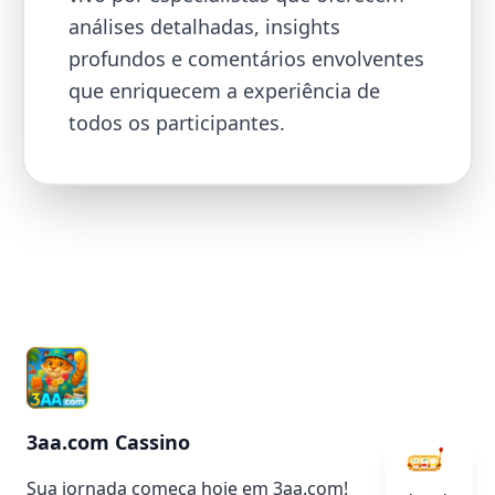
análises detalhadas, insights
profundos e comentários envolventes
que enriquecem a experiência de
todos os participantes.
3aa.com Cassino
Sua jornada começa hoje em 3aa.com!