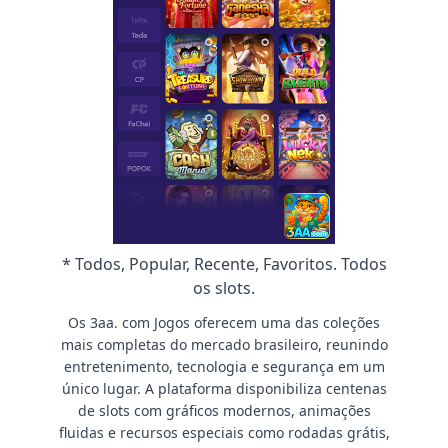
* Todos, Popular, Recente, Favoritos. Todos
os slots.
Os 3aa. com Jogos oferecem uma das coleções
mais completas do mercado brasileiro, reunindo
entretenimento, tecnologia e segurança em um
único lugar. A plataforma disponibiliza centenas
de slots com gráficos modernos, animações
fluidas e recursos especiais como rodadas grátis,