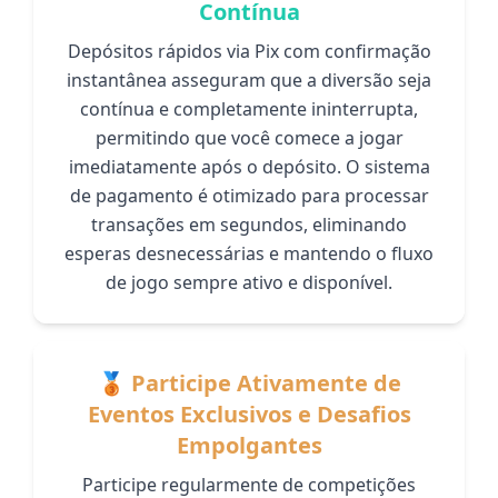
Contínua
Depósitos rápidos via Pix com confirmação
instantânea asseguram que a diversão seja
contínua e completamente ininterrupta,
permitindo que você comece a jogar
imediatamente após o depósito. O sistema
de pagamento é otimizado para processar
transações em segundos, eliminando
esperas desnecessárias e mantendo o fluxo
de jogo sempre ativo e disponível.
🥉 Participe Ativamente de
Eventos Exclusivos e Desafios
Empolgantes
Participe regularmente de competições