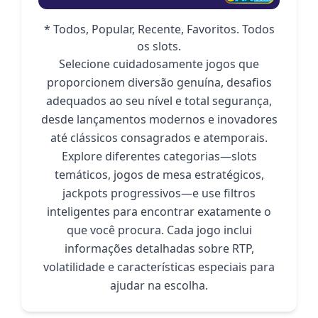
* Todos, Popular, Recente, Favoritos. Todos
os slots.
Selecione cuidadosamente jogos que
proporcionem diversão genuína, desafios
adequados ao seu nível e total segurança,
desde lançamentos modernos e inovadores
até clássicos consagrados e atemporais.
Explore diferentes categorias—slots
temáticos, jogos de mesa estratégicos,
jackpots progressivos—e use filtros
inteligentes para encontrar exatamente o
que você procura. Cada jogo inclui
informações detalhadas sobre RTP,
volatilidade e características especiais para
ajudar na escolha.