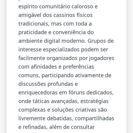
espírito comunitário caloroso e
amigável dos cassinos físicos
tradicionais, mas com toda a
praticidade e conveniência do
ambiente digital moderno. Grupos de
interesse especializados podem ser
facilmente organizados por jogadores
com afinidades e preferências
comuns, participando ativamente de
discussões profundas e
enriquecedoras em fóruns dedicados,
onde táticas avançadas, estratégias
complexas e soluções criativas são
livremente debatidas, compartilhadas
e refinadas, além de consultar