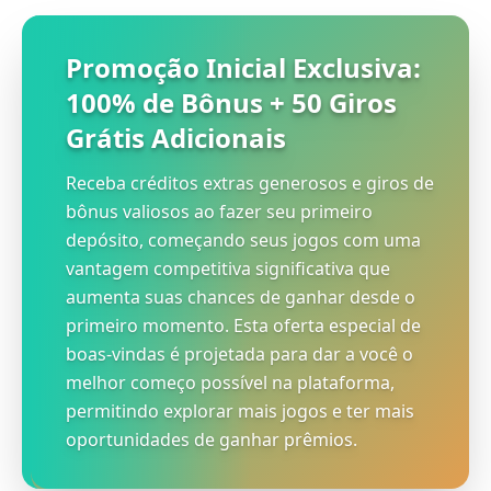
Promoção Inicial Exclusiva:
100% de Bônus + 50 Giros
Grátis Adicionais
Receba créditos extras generosos e giros de
bônus valiosos ao fazer seu primeiro
depósito, começando seus jogos com uma
vantagem competitiva significativa que
aumenta suas chances de ganhar desde o
primeiro momento. Esta oferta especial de
boas-vindas é projetada para dar a você o
melhor começo possível na plataforma,
permitindo explorar mais jogos e ter mais
oportunidades de ganhar prêmios.